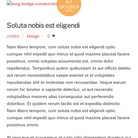
17
OKTOBER
2019
Soluta nobis est eligendi
Design
0
JOERG
Nam libero tempore, cum soluta nobis est eligendi optio
cumque nihil impedit quo minus id quod maxime placeat facere
possimus, omnis voluptas assumenda est, omnis dolor
repellendus. Temporibus autem quibusdam et aut officiis debitis
aut rerum necessitatibus saepe eveniet ut et voluptates
repudiandae sint et molestiae non recusandae. Itaque earum
rerum hic tenetur a sapiente delectus, ut aut reiciendis
voluptatibus maiores alias consequatur aut perferendis
doloribus. Et quidem rerum facilis est et expedita distinctio.
Nam libero tempore, cum soluta nobis est eligendi optio
cumque nihil impedit quo minus id quod maxime placeat facere
possimus omnis.
At vero eos et accusamus et iusto odio dignissimos ducimus qui