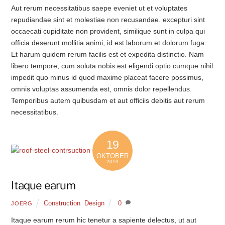
Aut rerum necessitatibus saepe eveniet ut et voluptates
repudiandae sint et molestiae non recusandae. excepturi sint
occaecati cupiditate non provident, similique sunt in culpa qui
officia deserunt mollitia animi, id est laborum et dolorum fuga.
Et harum quidem rerum facilis est et expedita distinctio. Nam
libero tempore, cum soluta nobis est eligendi optio cumque nihil
impedit quo minus id quod maxime placeat facere possimus,
omnis voluptas assumenda est, omnis dolor repellendus.
Temporibus autem quibusdam et aut officiis debitis aut rerum
necessitatibus.
19
OKTOBER
2019
Itaque earum
Construction
,
Design
0
JOERG
Itaque earum rerum hic tenetur a sapiente delectus, ut aut