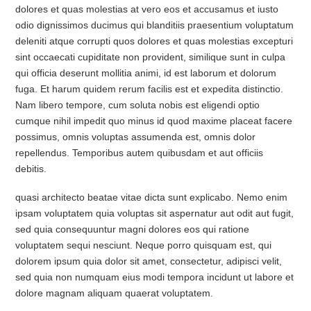
dolores et quas molestias at vero eos et accusamus et iusto
odio dignissimos ducimus qui blanditiis praesentium voluptatum
deleniti atque corrupti quos dolores et quas molestias excepturi
sint occaecati cupiditate non provident, similique sunt in culpa
qui officia deserunt mollitia animi, id est laborum et dolorum
fuga. Et harum quidem rerum facilis est et expedita distinctio.
Nam libero tempore, cum soluta nobis est eligendi optio
cumque nihil impedit quo minus id quod maxime placeat facere
possimus, omnis voluptas assumenda est, omnis dolor
repellendus. Temporibus autem quibusdam et aut officiis
debitis.
quasi architecto beatae vitae dicta sunt explicabo. Nemo enim
ipsam voluptatem quia voluptas sit aspernatur aut odit aut fugit,
sed quia consequuntur magni dolores eos qui ratione
voluptatem sequi nesciunt. Neque porro quisquam est, qui
dolorem ipsum quia dolor sit amet, consectetur, adipisci velit,
sed quia non numquam eius modi tempora incidunt ut labore et
dolore magnam aliquam quaerat voluptatem.