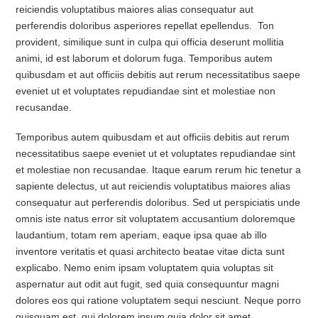
reiciendis voluptatibus maiores alias consequatur aut
perferendis doloribus asperiores repellat epellendus. Ton
provident, similique sunt in culpa qui officia deserunt mollitia
animi, id est laborum et dolorum fuga. Temporibus autem
quibusdam et aut officiis debitis aut rerum necessitatibus saepe
eveniet ut et voluptates repudiandae sint et molestiae non
recusandae.
Temporibus autem quibusdam et aut officiis debitis aut rerum
necessitatibus saepe eveniet ut et voluptates repudiandae sint
et molestiae non recusandae. Itaque earum rerum hic tenetur a
sapiente delectus, ut aut reiciendis voluptatibus maiores alias
consequatur aut perferendis doloribus. Sed ut perspiciatis unde
omnis iste natus error sit voluptatem accusantium doloremque
laudantium, totam rem aperiam, eaque ipsa quae ab illo
inventore veritatis et quasi architecto beatae vitae dicta sunt
explicabo. Nemo enim ipsam voluptatem quia voluptas sit
aspernatur aut odit aut fugit, sed quia consequuntur magni
dolores eos qui ratione voluptatem sequi nesciunt. Neque porro
quisquam est, qui dolorem ipsum quia dolor sit amet,