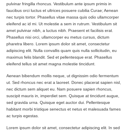
pulvinar fringilla rhoncus. Vestibulum ante ipsum primis in
faucibus orci luctus et ultrices posuere cubilia Curae; Aenean
nec turpis tortor. Phasellus vitae massa quis odio ullamcorper
eleifend ac id mi. Ut molestie a sem in rutrum. Vestibulum sit
amet pulvinar nibh, a luctus nibh. Praesent et facilisis erat.
Phasellus nisi orci, ullamcorper eu metus cursus, dictum
pharetra libero. Lorem ipsum dolor sit amet, consectetur
adipiscing elit. Nulla convallis quam quis nulla sollicitudin, eu
maximus felis blandit. Sed et pellentesque erat. Phasellus
eleifend tellus sit amet magna molestie tincidunt.
Aenean bibendum mollis neque, ut dignissim odio fermentum
ut. Sed rhoncus nec erat a laoreet. Donec placerat sapien nisl,
nec dictum sem aliquet eu. Nam posuere sapien rhoncus,
suscipit mauris in, imperdiet sem. Quisque at tincidunt augue,
sed gravida urna. Quisque eget auctor dui. Pellentesque
habitant morbi tristique senectus et netus et malesuada fames
ac turpis egestas.
Lorem ipsum dolor sit amet, consectetur adipiscing elit. In sed