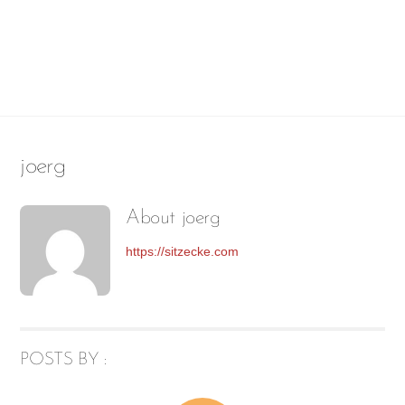
Skip
Men
to
content
joerg
About
joerg
https://sitzecke.com
POSTS BY :