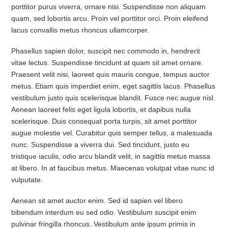
porttitor purus viverra, ornare nisi. Suspendisse non aliquam
quam, sed lobortis arcu. Proin vel porttitor orci. Proin eleifend
lacus convallis metus rhoncus ullamcorper.
Phasellus sapien dolor, suscipit nec commodo in, hendrerit
vitae lectus. Suspendisse tincidunt at quam sit amet ornare.
Praesent velit nisi, laoreet quis mauris congue, tempus auctor
metus. Etiam quis imperdiet enim, eget sagittis lacus. Phasellus
vestibulum justo quis scelerisque blandit. Fusce nec augue nisl.
Aenean laoreet felis eget ligula lobortis, et dapibus nulla
scelerisque. Duis consequat porta turpis, sit amet porttitor
augue molestie vel. Curabitur quis semper tellus, a malesuada
nunc. Suspendisse a viverra dui. Sed tincidunt, justo eu
tristique iaculis, odio arcu blandit velit, in sagittis metus massa
at libero. In at faucibus metus. Maecenas volutpat vitae nunc id
vulputate.
Aenean sit amet auctor enim. Sed id sapien vel libero
bibendum interdum eu sed odio. Vestibulum suscipit enim
pulvinar fringilla rhoncus. Vestibulum ante ipsum primis in