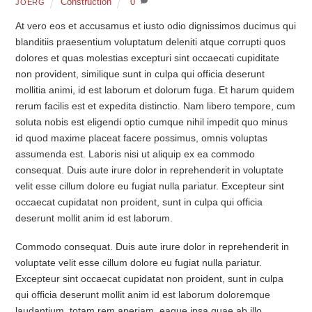
Construction
0
JOERG
At vero eos et accusamus et iusto odio dignissimos ducimus qui
blanditiis praesentium voluptatum deleniti atque corrupti quos
dolores et quas molestias excepturi sint occaecati cupiditate
non provident, similique sunt in culpa qui officia deserunt
mollitia animi, id est laborum et dolorum fuga. Et harum quidem
rerum facilis est et expedita distinctio. Nam libero tempore, cum
soluta nobis est eligendi optio cumque nihil impedit quo minus
id quod maxime placeat facere possimus, omnis voluptas
assumenda est. Laboris nisi ut aliquip ex ea commodo
consequat. Duis aute irure dolor in reprehenderit in voluptate
velit esse cillum dolore eu fugiat nulla pariatur. Excepteur sint
occaecat cupidatat non proident, sunt in culpa qui officia
deserunt mollit anim id est laborum.
Commodo consequat. Duis aute irure dolor in reprehenderit in
voluptate velit esse cillum dolore eu fugiat nulla pariatur.
Excepteur sint occaecat cupidatat non proident, sunt in culpa
qui officia deserunt mollit anim id est laborum doloremque
laudantium, totam rem aperiam, eaque ipsa quae ab illo