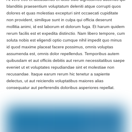
blanditiis praesentium voluptatum deleniti atque corrupti quos
dolores et quas molestias excepturi sint occaecati cupiditate
non provident, similique sunt in culpa qui officia deserunt
mollitia animi, id est laborum et dolorum fuga. Et harum quidem
rerum facilis est et expedita distinctio. Nam libero tempore, cum
soluta nobis est eligendi optio cumque nihil impedit quo minus
id quod maxime placeat facere possimus, omnis voluptas
assumenda est, omnis dolor repellendus. Temporibus autem
quibusdam et aut officiis debitis aut rerum necessitatibus saepe
eveniet ut et voluptates repudiandae sint et molestiae non
recusandae. Itaque earum rerum hic tenetur a sapiente
delectus, ut aut reiciendis voluptatibus maiores alias
consequatur aut perferendis doloribus asperiores repellat.