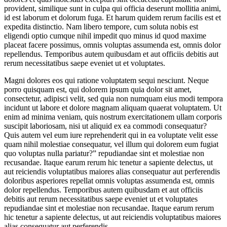
provident, similique sunt in culpa qui officia deserunt mollitia animi,
id est laborum et dolorum fuga. Et harum quidem rerum facilis est et
expedita distinctio. Nam libero tempore, cum soluta nobis est
eligendi optio cumque nihil impedit quo minus id quod maxime
placeat facere possimus, omnis voluptas assumenda est, omnis dolor
repellendus. Temporibus autem quibusdam et aut officiis debitis aut
rerum necessitatibus saepe eveniet ut et voluptates.
Magni dolores eos qui ratione voluptatem sequi nesciunt. Neque
porro quisquam est, qui dolorem ipsum quia dolor sit amet,
consectetur, adipisci velit, sed quia non numquam eius modi tempora
incidunt ut labore et dolore magnam aliquam quaerat voluptatem. Ut
enim ad minima veniam, quis nostrum exercitationem ullam corporis
suscipit laboriosam, nisi ut aliquid ex ea commodi consequatur?
Quis autem vel eum iure reprehenderit qui in ea voluptate velit esse
quam nihil molestiae consequatur, vel illum qui dolorem eum fugiat
quo voluptas nulla pariatur?” repudiandae sint et molestiae non
recusandae. Itaque earum rerum hic tenetur a sapiente delectus, ut
aut reiciendis voluptatibus maiores alias consequatur aut perferendis
doloribus asperiores repellat omnis voluptas assumenda est, omnis
dolor repellendus. Temporibus autem quibusdam et aut officiis
debitis aut rerum necessitatibus saepe eveniet ut et voluptates
repudiandae sint et molestiae non recusandae. Itaque earum rerum
hic tenetur a sapiente delectus, ut aut reiciendis voluptatibus maiores
alias consequatur aut perferendis.