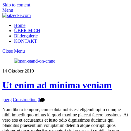
Skip to content
Menu
Home
ÜBER MICH
Bildergalerie
KONTAKT
Close Menu
14
Oktober
2019
Ut enim ad minima veniam
joerg
Construction
0
Nam libero tempore, cum soluta nobis est eligendi optio cumque
nihil impedit quo minus id quod maxime placeat facere possimus. At
vero eos et accusamus et iusto odio dignissimos ducimus qui
blanditiis praesentium voluptatum deleniti atque corrupti quos
dolores et quas molestias excepturi sint occaecati cupiditate non